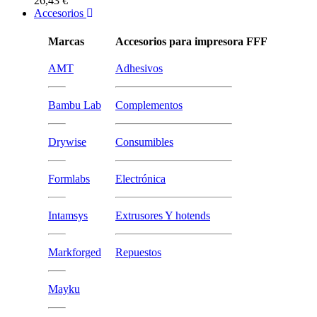
26,43 €
Accesorios
Marcas
Accesorios para impresora FFF
AMT
Adhesivos
Bambu Lab
Complementos
Drywise
Consumibles
Formlabs
Electrónica
Intamsys
Extrusores Y hotends
Markforged
Repuestos
Mayku