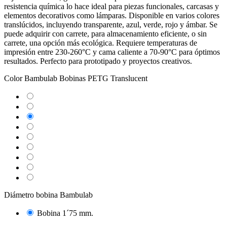
resistencia química lo hace ideal para piezas funcionales, carcasas y
elementos decorativos como lámparas. Disponible en varios colores
translúcidos, incluyendo transparente, azul, verde, rojo y ámbar. Se
puede adquirir con carrete, para almacenamiento eficiente, o sin
carrete, una opción más ecológica. Requiere temperaturas de
impresión entre 230-260°C y cama caliente a 70-90°C para óptimos
resultados. Perfecto para prototipado y proyectos creativos.
Color Bambulab Bobinas PETG Translucent
Gray
Light
Blue
Olive
Marrón
Teal
Naranja
Purple
Rosa
Clear
Diámetro bobina Bambulab
Bobina 1´75 mm.