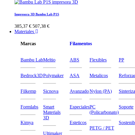
Impresora 3D Bambu Lab P1S
385,37 €
507,38 €
Materiales
Marcas
Filamentos
Bambu Lab
Meltio
ABS
Flexibles
PP
Bedrock3D
Polymaker
ASA
Metalicos
Reforza
Filkemp
Sicnova
Avanzado
Nylon (PA)
Sinteriz
Formlabs
Smart
Especiales
PC
Soporte
Materials
(Policarbonato)
3D
Kimya
Esteticos
Sostenib
PETG / PET
Ultimaker