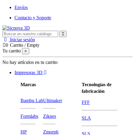
Envíos
Contacto y Soporte
Iniciar sesión
0
Carrito
/
Empty
Tu carrito
×
No hay artículos en tu carrito
Impresoras 3D
Marcas
Tecnologías de
fabricación
Bambu Lab
Ultimaker
FFF
Formlabs
Ziknes
SLA
HP
Zmorph
SLS