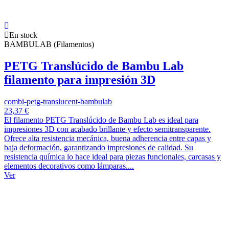
En stock
BAMBULAB (Filamentos)
PETG Translúcido de Bambu Lab
filamento para impresión 3D
combi-petg-translucent-bambulab
23,37 €
El filamento PETG Translúcido de Bambu Lab es ideal para
impresiones 3D con acabado brillante y efecto semitransparente.
Ofrece alta resistencia mecánica, buena adherencia entre capas y
baja deformación, garantizando impresiones de calidad. Su
resistencia química lo hace ideal para piezas funcionales, carcasas y
elementos decorativos como lámparas....
Ver