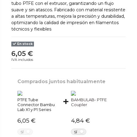
tubo PTFE con el extrusor, garantizando un flujo
suave y sin atascos. Fabricado con material resistente
a altas temperaturas, mejora la precisión y durabilidad,
optimizando la calidad de impresión en filamentos
técnicos y flexibles
En stock
6,05 €
IVA incluidos
Comprados juntos habitualmente
PTFE Tube
BAMBULAB- PTFE
Connector Bambu
Coupler
Lab X1 y P1 Series
6,05 €
4,84 €
NO
NO
SÍ
SÍ