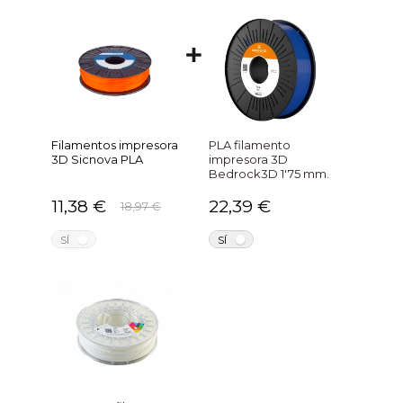
Filamentos impresora
PLA filamento
3D Sicnova PLA
impresora 3D
Bedrock3D 1'75 mm.
11,38 €
22,39 €
18,97 €
NO
NO
SÍ
SÍ