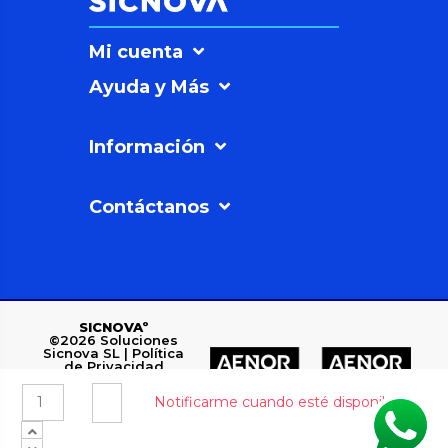
Mi cuenta
Ayuda y Más
Información
Contáctanos
SICNOVAº
©2026
Soluciones
Sicnova SL |
Política
de Privacidad
Polígono Industrial
Los Rubiales, C/ 3, 7-
12, 23700 Linares,
Jaén