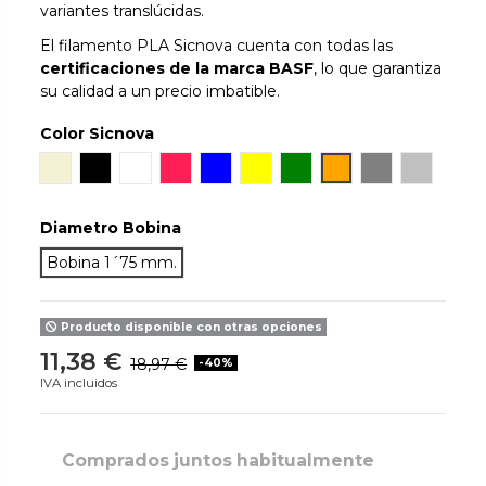
variantes translúcidas.
El filamento PLA Sicnova cuenta con todas las
certificaciones de la marca BASF
, lo que garantiza
su calidad a un precio imbatible.
Color Sicnova
Natural
Negro
Blanco
Rojo
Azul
Amarillo
Verde
Naranja
Gris
Silver Met
Diametro Bobina
Bobina 1´75 mm.
Producto disponible con otras opciones
11,38 €
18,97 €
-40%
IVA incluidos
Comprados juntos habitualmente