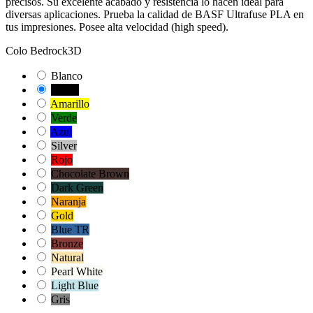
precisos. Su excelente acabado y resistencia lo hacen ideal para
diversas aplicaciones. Prueba la calidad de BASF Ultrafuse PLA en
tus impresiones. Posee alta velocidad (high speed).
Colo Bedrock3D
Blanco
Negro
Amarillo
Verde
Azul
Silver
Rojo
Chocolate Brown
Dark Green
Naranja
Gold
Blue TR
Bronze
Natural
Pearl White
Light Blue
Gris