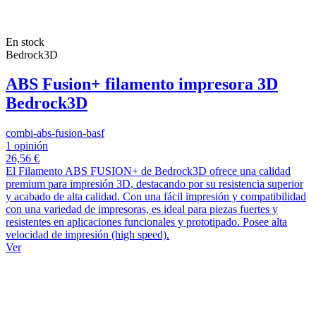
En stock
Bedrock3D
ABS Fusion+ filamento impresora 3D
Bedrock3D
combi-abs-fusion-basf
1 opinión
26,56 €
El Filamento ABS FUSION+ de Bedrock3D ofrece una calidad
premium para impresión 3D, destacando por su resistencia superior
y acabado de alta calidad. Con una fácil impresión y compatibilidad
con una variedad de impresoras, es ideal para piezas fuertes y
resistentes en aplicaciones funcionales y prototipado. Posee alta
velocidad de impresión (high speed).
Ver