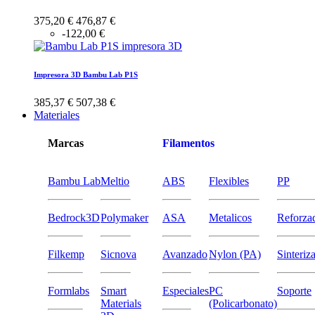
375,20 €
476,87 €
-122,00 €
Impresora 3D Bambu Lab P1S
385,37 €
507,38 €
Materiales
Marcas
Filamentos
Bambu Lab
Meltio
ABS
Flexibles
PP
Bedrock3D
Polymaker
ASA
Metalicos
Reforza
Filkemp
Sicnova
Avanzado
Nylon (PA)
Sinteriz
Formlabs
Smart
Especiales
PC
Soporte
Materials
(Policarbonato)