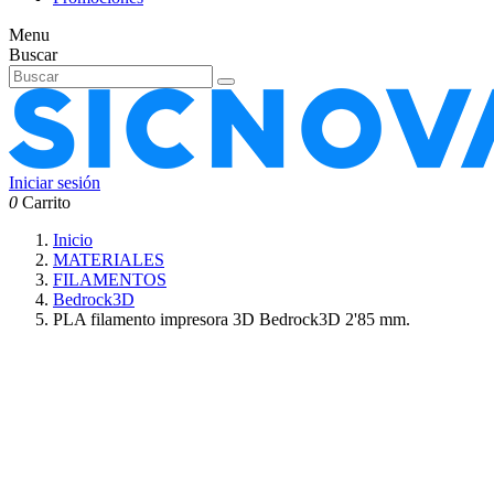
Menu
Buscar
Iniciar sesión
0
Carrito
Inicio
MATERIALES
FILAMENTOS
Bedrock3D
PLA filamento impresora 3D Bedrock3D 2'85 mm.