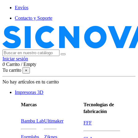
Envíos
Contacto y Soporte
Iniciar sesión
0
Carrito
/
Empty
Tu carrito
×
No hay artículos en tu carrito
Impresoras 3D
Marcas
Tecnologías de
fabricación
Bambu Lab
Ultimaker
FFF
Formlabs
Ziknes