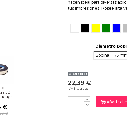
hacen ideal para diversas apl
tus impresiones. Posee alta v
Blanco
Negro
Amarillo
Verde
Azul
Diametro Bob
Bobina 1´75 m
En stock
22,39 €
nto
IVA incluidos
ora 3D
a Tough
Añadir al c

4 €
,93 €
NO