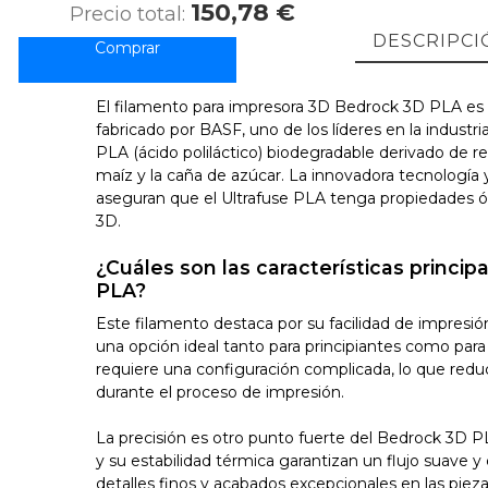
150,78 €
Precio total:
DESCRIPCI
El filamento para impresora 3D Bedrock 3D PLA es 
fabricado por BASF, uno de los líderes en la industri
PLA (ácido poliláctico) biodegradable derivado de r
maíz y la caña de azúcar. La innovadora tecnología
aseguran que el Ultrafuse PLA tenga propiedades ó
3D.
¿Cuáles son las características princi
PLA?
Este filamento destaca por su facilidad de impresión
una opción ideal tanto para principiantes como par
requiere una configuración complicada, lo que reduc
durante el proceso de impresión.
La precisión es otro punto fuerte del Bedrock 3D 
y su estabilidad térmica garantizan un flujo suave 
detalles finos y acabados excepcionales en las piez