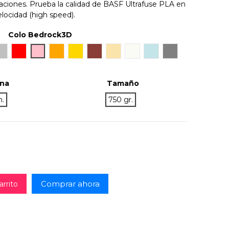
icaciones. Prueba la calidad de BASF Ultrafuse PLA en
elocidad (high speed).
Colo Bedrock3D
Silver
Rojo
Rosa
Naranja
Gold
Bronze
Natural
Pearl White
Light Blue
Gris
ina
Tamaño
m.
750 gr.
Comprar ahora
arrito