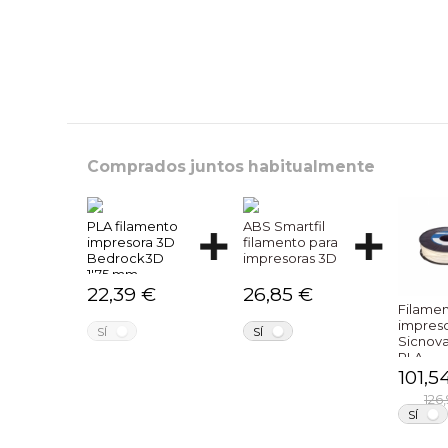
Comprados juntos habitualmente
PLA filamento
ABS Smartfil
impresora 3D
filamento para
Bedrock3D
impresoras 3D
1'75 mm.
22,39 €
26,85 €
Filame
impres
NO
NO
SÍ
SÍ
Sicnov
PLA
101,5
126
SÍ