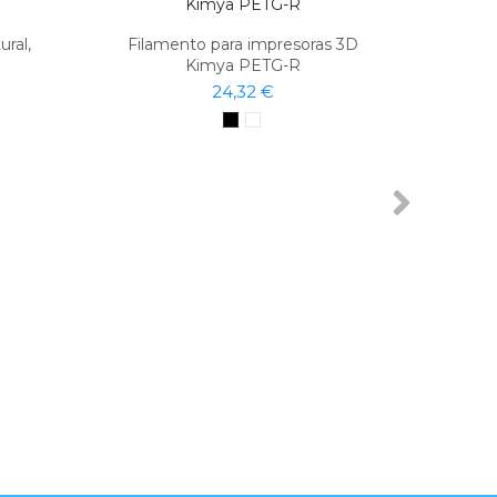
ral,
Filamento para impresoras 3D
Kimya PETG-R
24,32 €
ABS 