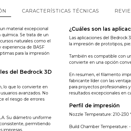
ÓN
CARACTERÍSTICAS TÉCNICAS
REVI
¿Cuáles son las aplica
un material excepcional
a química. Se trata de un
Las aplicaciones del Bedrock 3
ecursos naturales como el
la impresión de prototipos, pi
 y experiencia de BASF
ptimas para la impresión
También es compatible con un
convierte en una opción conv
pales del Bedrock 3D
En resumen, el filamento imp
fabricante líder con las ventaj
, lo que lo convierte en
para proyectos profesionales y
a usuarios avanzados. No
resultados excepcionales en c
e el riesgo de errores
Perfil de impresión
Nozzle Temperature: 210-230 
PLA. Su diámetro uniforme
y consistente, permitiendo
Build Chamber Temperature: -
as impresas.