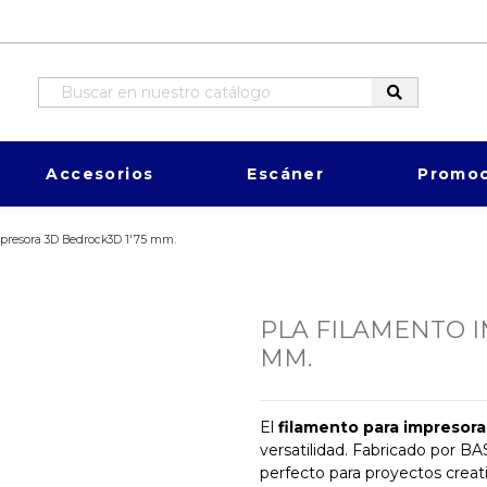
Accesorios
Escáner
Promoc
presora 3D Bedrock3D 1'75 mm.
PLA FILAMENTO I
MM.
El
filamento para impresor
versatilidad. Fabricado por BA
perfecto para proyectos creati