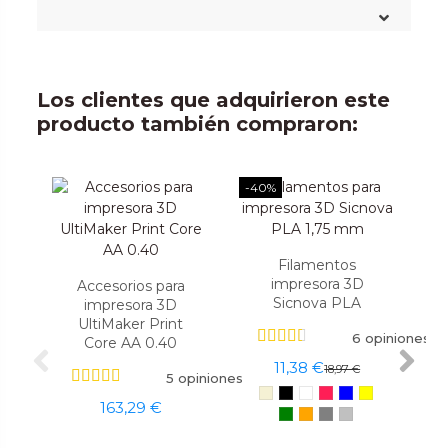
Los clientes que adquirieron este
producto también compraron:
-40%
Filamentos
impresora 3D
Accesorios para
Sicnova PLA
impresora 3D
UltiMaker Print
6 opiniones
Core AA 0.40
11,38 €
18,97 €
5 opiniones
163,29 €