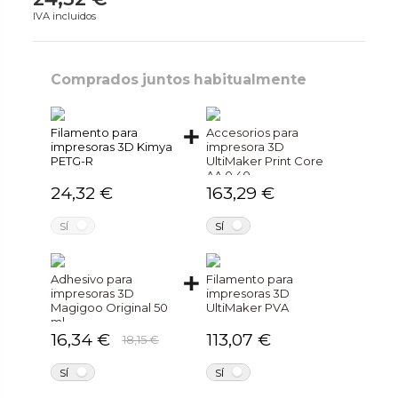
IVA incluidos
Comprados juntos habitualmente
Filamento para
Accesorios para
impresoras 3D Kimya
impresora 3D
PETG-R
UltiMaker Print Core
AA 0.40
24,32 €
163,29 €
NO
NO
SÍ
SÍ
Adhesivo para
Filamento para
impresoras 3D
impresoras 3D
Magigoo Original 50
UltiMaker PVA
ml
16,34 €
113,07 €
18,15 €
NO
NO
SÍ
SÍ