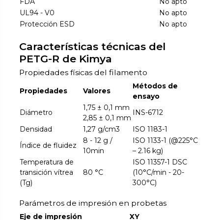
FDA
No apto
UL94 - V0
No apto
Protección ESD
No apto
Características técnicas del
PETG-R de Kimya
Propiedades físicas del filamento
Métodos de
Propiedades
Valores
ensayo
1,75 ± 0,1 mm
Diámetro
INS-6712
2,85 ± 0,1 mm
Densidad
1,27 g/cm3
ISO 1183-1
8 - 12 g /
ISO 1133-1 (@225°C
Índice de fluidez
10min
– 2.16 kg)
Temperatura de
ISO 11357-1 DSC
transición vítrea
80 °C
(10°C/min - 20-
(Tg)
300°C)
Parámetros de impresión en probetas
Eje de impresión
XY