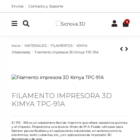
Envíos
Contacto y Soporte
0
Inicio
MATERIALES
FILAMENTOS
KIMYA
(Materiales)
Filamento impresora 3D Kimya TPC-91A
FILAMENTO IMPRESORA 3D
KIMYA TPC-91A
El TPC -91A es un elastómero fácil de imprimir que ofrece resistencia química
y al impacto. Proporciona una dureza Shore de 91 A. Puede utilizarse para
fabricar piezas flexibles y en aplicaciones industriales, en sectores como la
electrónica, textil, cubiertas, etc., y en aplicaciones de impresión 3D
decorativas y de ocio.