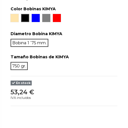
Color Bobinas KIMYA
Off-White
Negro
Azul
Gris
Rojo
Diametro Bobina KIMYA
Bobina 1´75 mm.
Tamaño Bobinas de KIMYA
750 gr.
En stock
53,24 €
IVA incluidos