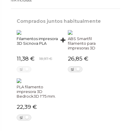
IVA incluidos
Comprados juntos habitualmente
Filamentos impresora
ABS Smartfil
3D Sicnova PLA
filamento para
impresoras 3D
11,38 €
26,85 €
18,97 €
NO
NO
SÍ
SÍ
PLA filamento
impresora 3D
Bedrock3D 1'75 mm.
22,39 €
NO
SÍ