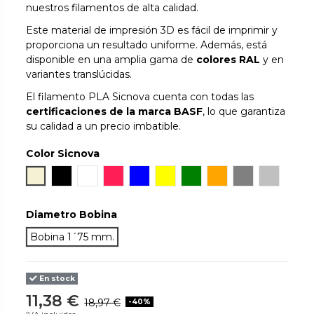
nuestros filamentos de alta calidad.
Este material de impresión 3D es fácil de imprimir y
proporciona un resultado uniforme. Además, está
disponible en una amplia gama de
colores RAL
y en
variantes translúcidas.
El filamento PLA Sicnova cuenta con todas las
certificaciones de la marca BASF
, lo que garantiza
su calidad a un precio imbatible.
Color Sicnova
Natural
Negro
Blanco
Rojo
Azul
Amarillo
Verde
Naranja
Gris
Silver Met
Diametro Bobina
Bobina 1´75 mm.
En stock
11,38 €
18,97 €
-40%