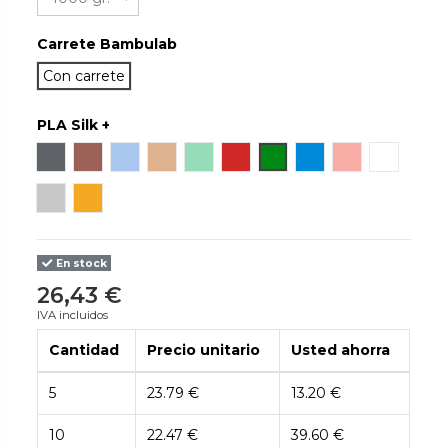
Carrete Bambulab
Con carrete
PLA Silk +
Gris titán
Oro rosa
Azul bebé
Champán
Menta
Rojo caramelo
Verde caramelo
Azul
Rosa
Blanco
Plateado
Dorado
En stock
26,43 €
IVA incluidos
Cantidad
Precio unitario
Usted ahorra
5
23.79 €
13.20 €
10
22.47 €
39.60 €