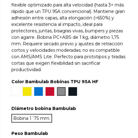
flexible optimizado para alta velocidad (hasta 3× más
rápido que un TPU 95A convencional). Mantiene gran
adhesión entre capas, alta elongación (>650%) y
excelente resistencia al impacto, ideal para
protectores, juntas, bisagras vivas, bumpers y piezas
con agarre. Bobina PC+ABS de 1 kg, diámetro 1,75
mm. Requiere secado previo y ajustes de retracción
cortos y velocidades moderadas; no es compatible
con AMS/AMS Lite. Perfecto para prototipos y tiradas
cortas que exigen flexibilidad sin sacrificar
productividad.
Color Bambulab Bobinas TPU 95A HF
Blanco
Amarillo
Azul
Rojo
Gray
Negro
Diámetro bobina Bambulab
Bobina 1´75 mm.
Peso Bambulab