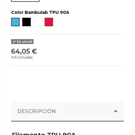
Color Bambulab TPU 90A
Frozen
Black
White
Blaze
En stock
64,05 €
IVA incluidos
DESCRIPCIÓN
Filamento TPU 90A —