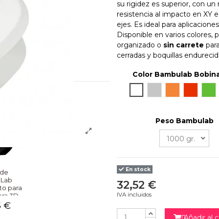
su rigidez es superior, con u
resistencia al impacto en XY e
ejes. Es ideal para aplicacione
Disponible en varios colores, 
organizado o
sin carrete
para
cerradas y boquillas endurecid
Color Bambulab Bobin
Blanco
Gray
Naranja
Rojo
Ve
Peso Bambulab
En stock
 de
Lab
32,52 €
to para
IVA incluidos
ora 3D
5 €
Añadir al c
