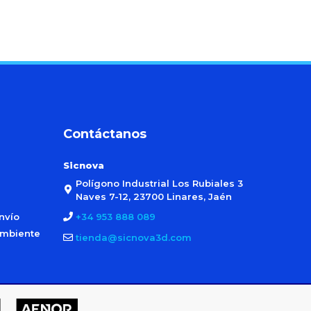
Contáctanos
Sicnova
Polígono Industrial Los Rubiales 3
Naves 7-12, 23700 Linares, Jaén
nvío
+34 953 888 089
ambiente
tienda@sicnova3d.com