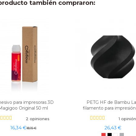
e producto también compraron:
esivo para impresoras 3D
PETG HF de Bambu L
Magigoo Original 50 ml
filamento para impresió
2 opiniones
1 opinión
16,34 €
26,43 €
18,15 €