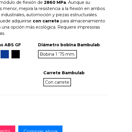
n módulo de flexión de
2860 MPa
. Aunque su
s menor, mejora la resistencia a la flexión en ambos
s industriales, automoción y piezas estructurales.
puede adquirirse
con carrete
para almacenamiento
 una opción más ecológica. Requiere impresoras
as.
as ABS GF
Diámetro bobina Bambulab
rde
Azul
Negro
Bobina 1´75 mm.
Carrete Bambulab
Con carrete
Comprar ahora
arrito