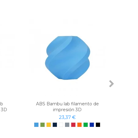
ab
ABS Bambu lab filamento de
PVA 
n 3D
impresión 3D
23,37 €