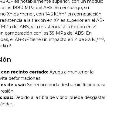
l AB-GF es notablemente superior, con un módulo
 a los 1880 MPa del ABS. Sin embargo, su
plano XY es menor, con 14.5 kJ/m² en comparación
resistencia a la flexión en XY es superior en el AB-
MPa del ABS, y la resistencia a la flexión en Z
n comparación con los 39 MPa del ABS. En
pas, el AB-GF tiene un impacto en Z de 5.3 kJ/m²,
kJ/m².
sión
 con recinto cerrado:
Ayuda a mantener la
vita deformaciones.
tes de usar:
Se recomienda deshumidificarlo para
resión.
cidas:
Debido a la fibra de vidrio, puede desgastar
tándar.