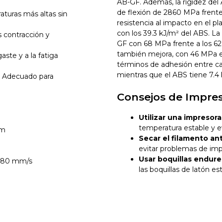
AB-GF. Además, la rigidez de
de flexión de 2860 MPa frente
turas más altas sin
resistencia al impacto en el 
con los 39.3 kJ/m² del ABS. La 
contracción y
GF con 68 MPa frente a los 62 
también mejora, con 46 MPa e
aste y a la fatiga
términos de adhesión entre ca
mientras que el ABS tiene 7.4 
:
Adecuado para
Consejos de Impre
Utilizar una impresora
temperatura estable y e
mm
Secar el filamento an
evitar problemas de imp
Usar boquillas endure
180 mm/s
las boquillas de latón es