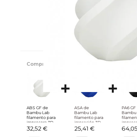
Comprados juntos habitualmente
ABS GF de
ASA de
PA6 GF
Bambu Lab
Bambu Lab
Bambu 
filamento para
filamento para
filamen
impresora 3D
impresión 3D
impres
32,52 €
25,41 €
64,0