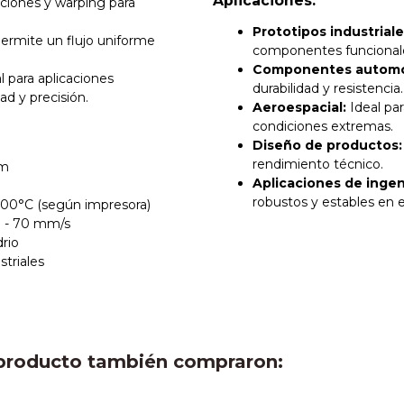
Aplicaciones:
iones y warping para
Prototipos industriale
ermite un flujo uniforme
componentes funcional
Componentes automo
l para aplicaciones
durabilidad y resistencia.
ad y precisión.
Aeroespacial:
Ideal pa
condiciones extremas.
Diseño de productos:
rendimiento técnico.
mm
Aplicaciones de ingen
robustos y estables en 
100°C (según impresora)
 - 70 mm/s
drio
striales
e producto también compraron: