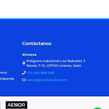
Contáctanos
Sicnova
Polígono Industrial Los Rubiales 3
Naves 7-12, 23700 Linares, Jaén
nvío
+34 953 888 089
ambiente
tienda@sicnova3d.com