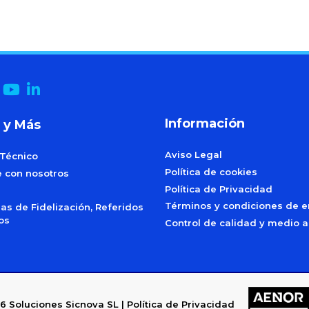
Información
 y Más
Aviso Legal
 Técnico
Política de cookies
e con nosotros
Política de Privacidad
Términos y condiciones de e
s de Fidelización, Referidos
dos
Control de calidad y medio 
6
Soluciones Sicnova SL |
Política de Privacidad