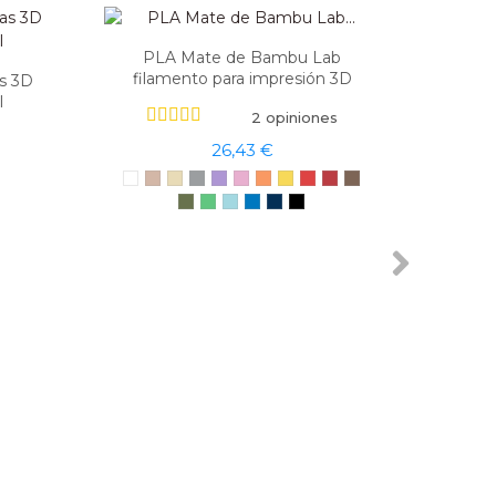
-10%
PLA Mate de Bambu Lab
filamento para impresión 3D
as 3D
l
2 opiniones
26,43 €
Adhe
Ma