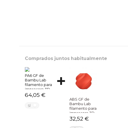
Comprados juntos habitualmente
PA6 GF de
Bambu Lab
filamento para
impresora 3D
64,05 €
ABS GF de
Bambu Lab
NO
SÍ
filamento para
impresora 3D
32,52 €