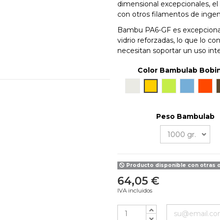
dimensional excepcionales, e
con otros filamentos de ingeni
Bambu PA6-GF es excepcionalm
vidrio reforzadas, lo que lo c
necesitan soportar un uso inten
Color Bambulab Bobi
Blanco
Amarillo
Lime
Azul
Nara
Peso Bambulab
Producto disponible con otras 
64,05 €
IVA incluidos