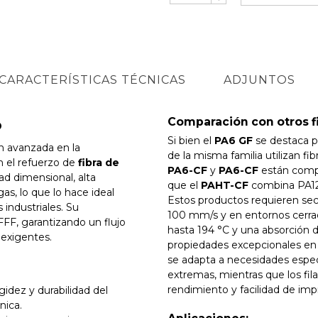
CARACTERÍSTICAS TÉCNICAS
ADJUNTOS
Comparación con otros f
b
Si bien el
PA6 GF
se destaca po
n avanzada en la
de la misma familia utilizan fi
n el refuerzo de
fibra de
PA6-CF
y
PA6-CF
están compu
ad dimensional, alta
que el
PAHT-CF
combina PA12 
as, lo que lo hace ideal
Estos productos requieren seca
 industriales. Su
100 mm/s y en entornos cerr
FF, garantizando un flujo
hasta 194 °C y una absorción 
 exigentes.
propiedades excepcionales en 
se adapta a necesidades especí
extremas, mientras que los fi
rendimiento y facilidad de imp
idez y durabilidad del
nica.