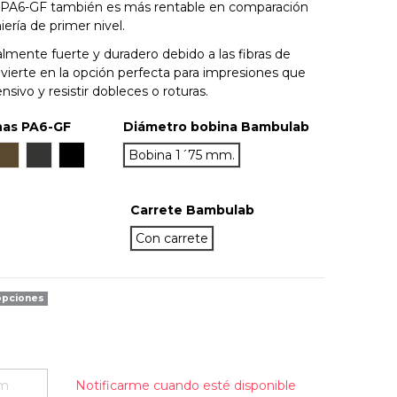
l PA6-GF también es más rentable en comparación
ería de primer nivel.
ente fuerte y duradero debido a las fibras de
onvierte en la opción perfecta para impresiones que
sivo y resistir dobleces o roturas.
nas PA6-GF
Diámetro bobina Bambulab
nja
Marrón
Gray
Negro
Bobina 1´75 mm.
Carrete Bambulab
Con carrete
opciones