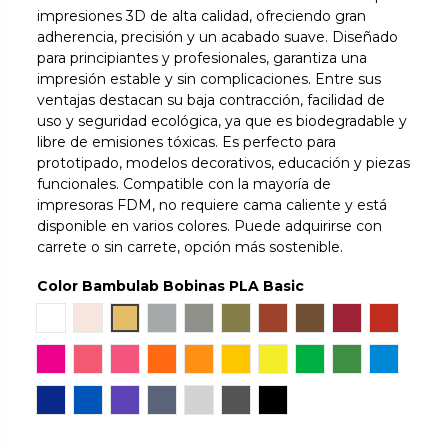
impresiones 3D de alta calidad, ofreciendo gran
adherencia, precisión y un acabado suave. Diseñado
para principiantes y profesionales, garantiza una
impresión estable y sin complicaciones. Entre sus
ventajas destacan su baja contracción, facilidad de
uso y seguridad ecológica, ya que es biodegradable y
libre de emisiones tóxicas. Es perfecto para
prototipado, modelos decorativos, educación y piezas
funcionales. Compatible con la mayoría de
impresoras FDM, no requiere cama caliente y está
disponible en varios colores. Puede adquirirse con
carrete o sin carrete, opción más sostenible.
Color Bambulab Bobinas PLA Basic
Jade White
Beige
Gold
Silver
Gray
Bronze
Marrón
Cocoa Brown
Maroon Red
Rojo
Magenta
Rosa
Hot Pink
Naranja
Pumpkin Orange
Sunflower Yellow
Amarillo
Bambu Green
Mistletoe Gre
Cyan
Azul
Cobalt Blue
Purple
Blue Gray
Light Gray
Dark Gray
Negro