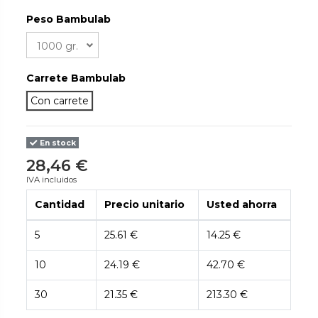
Peso Bambulab
Carrete Bambulab
Con carrete
En stock
28,46 €
IVA incluidos
Cantidad
Precio unitario
Usted ahorra
5
25.61 €
14.25 €
10
24.19 €
42.70 €
30
21.35 €
213.30 €