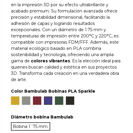
en la impresión 3D por su efecto ultrabrillante y
acabado premium. Su formulación avanzada ofrece
precisión y estabilidad dimensional, facilitando la
adhesión de capas y logrando resultados
excepcionales. Con un diámetro de 1.75 mm y
temperaturas de impresión entre 200°C y 220°C, es
compatible con impresoras FDM/FFF. Además, este
material ecológico basado en PLA combina
sostenibilidad y tecnología, ofreciendo una amplia
gama de
colores vibrantes
. Es la elección ideal para
quienes buscan calidad y estética en sus proyectos
3D. Transforma cada creación en una verdadera obra
de arte.
Color Bambulab Bobinas PLA Sparkle
Classic Gold Sparkle
Slate Gray Sparkle
Crimson Red Sparkle
Royal Purple Sparkle
Alpine Green Sparkle
Onyx Black Sparkle
Diámetro bobina Bambulab
Bobina 1´75 mm.