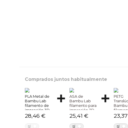
Comprados juntos habitualmente
PLA Metal de
ASA de
PETG
Bambu Lab
Bambu Lab
Translú
filamento de
filamento para
Bambu 
impresión 3D
impresión 3D
filamen
impres
28,46 €
25,41 €
23,37
NO
NO
SÍ
SÍ
SÍ