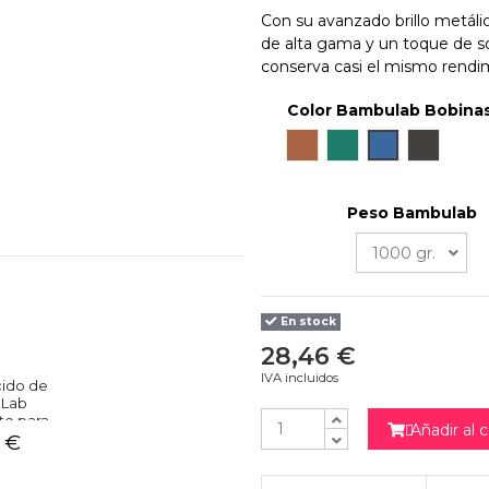
Con su avanzado brillo metáli
de alta gama y un toque de so
conserva casi el mismo rendim
Color Bambulab Bobinas
Copper Brown Metallic
Oxide Green Metall
Cobalt Blue Me
Iron Gray
Peso Bambulab
En stock
28,46 €
IVA incluidos
cido de
Lab
to para
Añadir al c

ión 3D
 €
NO