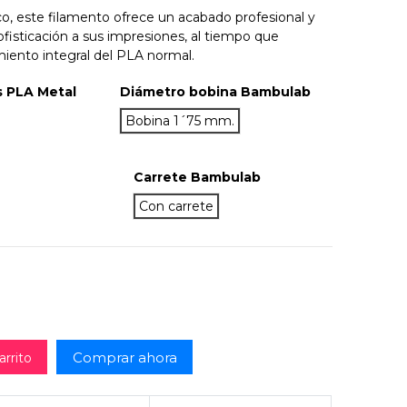
co, este filamento ofrece un acabado profesional y
fisticación a sus impresiones, al tiempo que
iento integral del PLA normal.
 PLA Metal
Diámetro bobina Bambulab
ic
tallic
 Metallic
Bobina 1´75 mm.
Carrete Bambulab
Con carrete
Comprar ahora
arrito