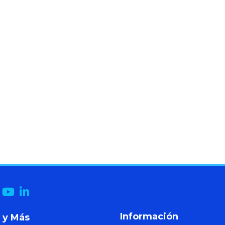
Información
 y Más