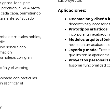
sus proyectos.
 gama. Ideal para
a precisión, el PLA Metal
Aplicaciones:
cada capa, permitiendo
camente sofisticado.
Decoración y diseño in
decorativos y accesorio
Prototipos artísticos:
incorporar un acabado m
ecisa de metales nobles,
Modelos arquitectóni
lle.
requieran un acabado sof
ón sencilla con
Joyería y moda:
Excelen
mación.
que imiten la apariencia
complejos con gran
Proyectos personaliz
fusionar funcionalidad c
ión y el warping,
inado con partículas
 sacrificar el
mm