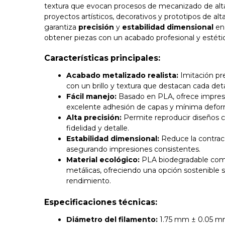
textura que evocan procesos de mecanizado de alta
proyectos artísticos, decorativos y prototipos de alt
garantiza
precisión
y
estabilidad dimensional
en 
obtener piezas con un acabado profesional y estéti
Características principales:
Acabado metalizado realista:
Imitación pr
con un brillo y textura que destacan cada deta
Fácil manejo:
Basado en PLA, ofrece impresi
excelente adhesión de capas y mínima defor
Alta precisión:
Permite reproducir diseños 
fidelidad y detalle.
Estabilidad dimensional:
Reduce la contracc
asegurando impresiones consistentes.
Material ecológico:
PLA biodegradable comb
metálicas, ofreciendo una opción sostenible sin
rendimiento.
Especificaciones técnicas:
Diámetro del filamento:
1.75 mm ± 0.05 