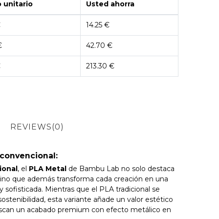
 unitario
Usted ahorra
€
14.25 €
€
42.70 €
€
213.30 €
REVIEWS
(0)
convencional:
ional
, el
PLA Metal
de Bambu Lab no solo destaca
, sino que además transforma cada creación en una
 y sofisticada. Mientras que el PLA tradicional se
 sostenibilidad, esta variante añade un valor estético
buscan un acabado premium con efecto metálico en