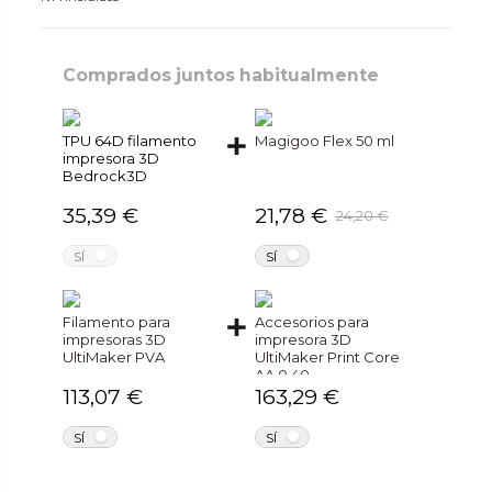
Comprados juntos habitualmente
TPU 64D filamento
Magigoo Flex 50 ml
impresora 3D
Bedrock3D
35,39 €
21,78 €
24,20 €
NO
NO
SÍ
SÍ
Filamento para
Accesorios para
impresoras 3D
impresora 3D
UltiMaker PVA
UltiMaker Print Core
AA 0.40
113,07 €
163,29 €
NO
NO
SÍ
SÍ