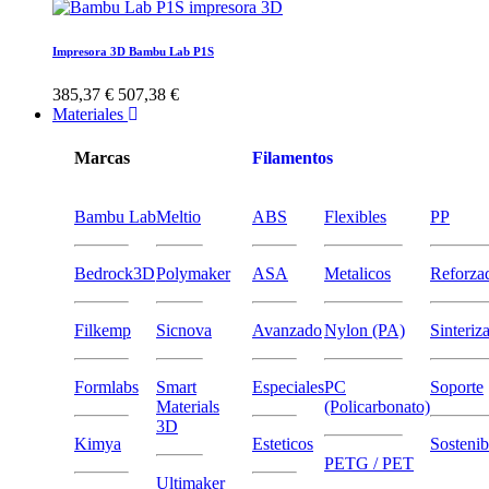
Impresora 3D Bambu Lab P1S
385,37 €
507,38 €
Materiales
Marcas
Filamentos
Bambu Lab
Meltio
ABS
Flexibles
PP
Bedrock3D
Polymaker
ASA
Metalicos
Reforza
Filkemp
Sicnova
Avanzado
Nylon (PA)
Sinteriz
Formlabs
Smart
Especiales
PC
Soporte
Materials
(Policarbonato)
3D
Kimya
Esteticos
Sostenib
PETG / PET
Ultimaker