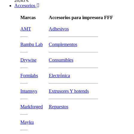
26,43 €
Accesorios
Marcas
Accesorios para impresora FFF
AMT
Adhesivos
Bambu Lab
Complementos
Drywise
Consumibles
Formlabs
Electrónica
Intamsys
Extrusores Y hotends
Markforged
Repuestos
Mayku