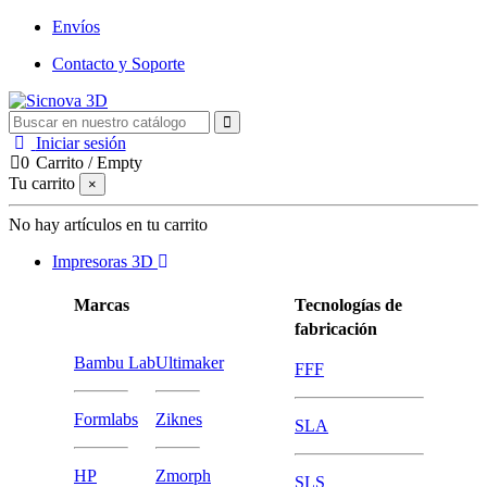
Envíos
Contacto y Soporte
Iniciar sesión
0
Carrito
/
Empty
Tu carrito
×
No hay artículos en tu carrito
Impresoras 3D
Marcas
Tecnologías de
fabricación
Bambu Lab
Ultimaker
FFF
Formlabs
Ziknes
SLA
HP
Zmorph
SLS