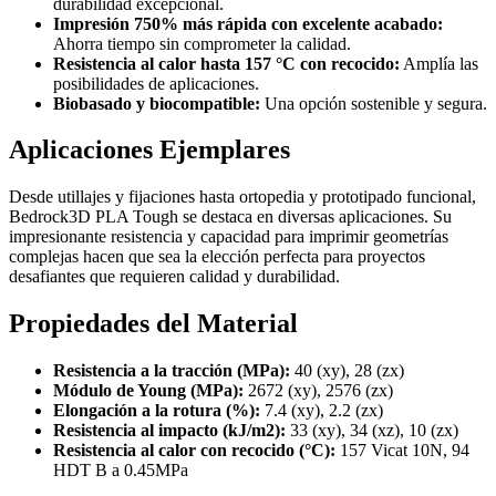
durabilidad excepcional.
Impresión 750% más rápida con excelente acabado:
Ahorra tiempo sin comprometer la calidad.
Resistencia al calor hasta 157 °C con recocido:
Amplía las
posibilidades de aplicaciones.
Biobasado y biocompatible:
Una opción sostenible y segura.
Aplicaciones Ejemplares
Desde utillajes y fijaciones hasta ortopedia y prototipado funcional,
Bedrock3D PLA Tough se destaca en diversas aplicaciones. Su
impresionante resistencia y capacidad para imprimir geometrías
complejas hacen que sea la elección perfecta para proyectos
desafiantes que requieren calidad y durabilidad.
Propiedades del Material
Resistencia a la tracción (MPa):
40 (xy), 28 (zx)
Módulo de Young (MPa):
2672 (xy), 2576 (zx)
Elongación a la rotura (%):
7.4 (xy), 2.2 (zx)
Resistencia al impacto (kJ/m2):
33 (xy), 34 (xz), 10 (zx)
Resistencia al calor con recocido (°C):
157 Vicat 10N, 94
HDT B a 0.45MPa