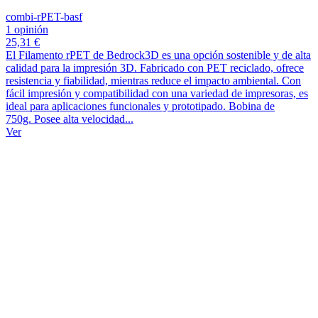
combi-rPET-basf
1 opinión
25,31 €
El Filamento rPET de Bedrock3D es una opción sostenible y de alta
calidad para la impresión 3D. Fabricado con PET reciclado, ofrece
resistencia y fiabilidad, mientras reduce el impacto ambiental. Con
fácil impresión y compatibilidad con una variedad de impresoras, es
ideal para aplicaciones funcionales y prototipado. Bobina de
750g. Posee alta velocidad...
Ver