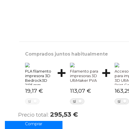
Comprados juntos habitualmente
PLA filamento
Filamento para
Acceso
impresora 3D
impresoras 3D
para im
Bedrock3D
UltiMaker PVA
3D Ulti
2'85 mm.
Print C
0.40
19,17 €
113,07 €
163,2
NO
NO
SÍ
SÍ
SÍ
295,53 €
Precio total: