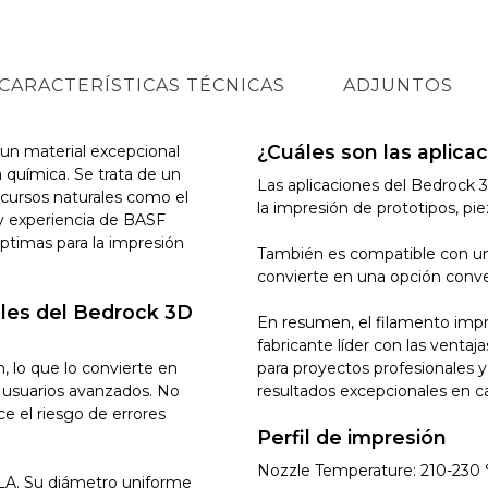
CARACTERÍSTICAS TÉCNICAS
ADJUNTOS
¿Cuáles son las aplica
un material excepcional
a química. Se trata de un
Las aplicaciones del Bedrock 3
ecursos naturales como el
la impresión de prototipos, pi
 y experiencia de BASF
ptimas para la impresión
También es compatible con un
convierte en una opción conv
pales del Bedrock 3D
En resumen, el filamento imp
fabricante líder con las ventaj
, lo que lo convierte en
para proyectos profesionales y
a usuarios avanzados. No
resultados excepcionales en c
e el riesgo de errores
Perfil de impresión
Nozzle Temperature: 210-230 
PLA. Su diámetro uniforme