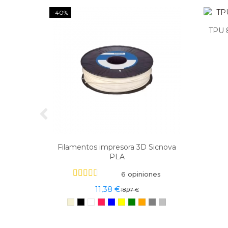
-40%
TPU 
Filamentos impresora 3D Sicnova
PLA
6 opiniones
11,38 €
18,97 €