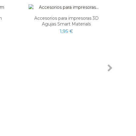
m
Accesorios para impresoras 3D
Agujas Smart Materials
1,95 €
Fi