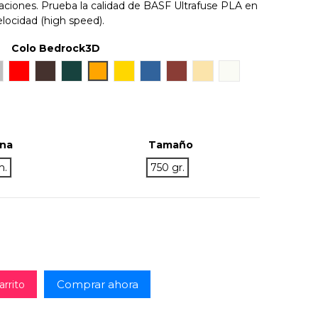
icaciones. Prueba la calidad de BASF Ultrafuse PLA en
elocidad (high speed).
Colo Bedrock3D
ilver
Rojo
Chocolate Brown
Dark Green
Naranja
Gold
Blue TR
Bronze
Natural
Pearl White
ina
Tamaño
m.
750 gr.
Comprar ahora
arrito