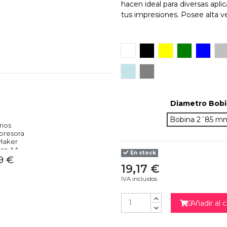
hacen ideal para diversas apl
tus impresiones. Posee alta v
Blanco
Negro
Amarillo
Verde
Azul
S
Light Blue
Gris
Diametro Bob
Bobina 2´85 m
rios
presora
Maker
ore AA
En stock
9 €
19,17 €
NO
IVA incluidos
Añadir al c
