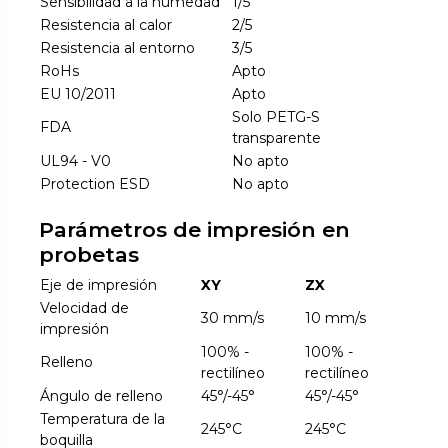
Sensibilidad a la humedad
1/5
Resistencia al calor
2/5
Resistencia al entorno
3/5
RoHs
Apto
EU 10/2011
Apto
Solo PETG-S
FDA
transparente
UL94 - V0
No apto
Protection ESD
No apto
Parámetros de impresión en
probetas
Eje de impresión
XY
ZX
Velocidad de
30 mm/s
10 mm/s
impresión
100% -
100% -
Relleno
rectilíneo
rectilíneo
Ángulo de relleno
45°/-45°
45°/-45°
Temperatura de la
245°C
245°C
boquilla