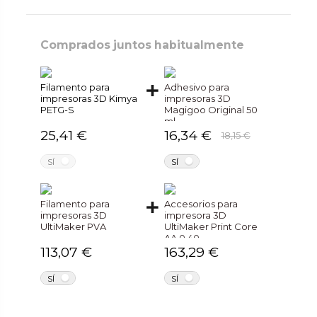
Comprados juntos habitualmente
Filamento para
Adhesivo para
impresoras 3D Kimya
impresoras 3D
PETG-S
Magigoo Original 50
ml
25,41 €
16,34 €
18,15 €
NO
NO
SÍ
SÍ
Filamento para
Accesorios para
impresoras 3D
impresora 3D
UltiMaker PVA
UltiMaker Print Core
AA 0.40
113,07 €
163,29 €
NO
NO
SÍ
SÍ