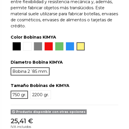
entre flexibilidad y resistencia mecánica y, además,
permite fabricar objetos más translúcidos. Este
material suele utilizarse para fabricar botellas, envases
de cosméticos, envases de alimentos o tarjetas de
crédito.
Color Bobinas KIMYA
Translucido
Negro
Blanco
Gris
Clear Red
Clear Green
Clear Blue
Clear Yellow
Diametro Bobina KIMYA
Bobina 2´85 mm.
Tamaño Bobinas de KIMYA
750 gr.
2200 gr.
Producto disponible con otras opciones
25,41 €
IVA incluidos