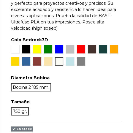
y perfecto para proyectos creativos y precisos. Su
excelente acabado y resistencia lo hacen ideal para
diversas aplicaciones. Prueba la calidad de BASF
Ultrafuse PLA en tus impresiones. Posee alta
velocidad (high speed).
Colo Bedrock3D
Blanco
Negro
Amarillo
Verde
Azul
Silver
Rojo
Chocolate Brown
Dark Green
Naranja
Gold
Blue TR
Bronze
Natural
Pearl White
Light Blue
Gris
Diametro Bobina
Bobina 2´85 mm.
Tamaño
750 gr.
En stock