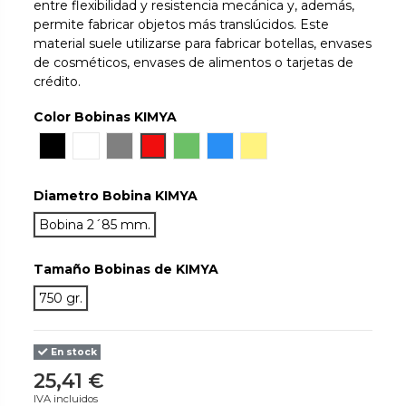
entre flexibilidad y resistencia mecánica y, además,
permite fabricar objetos más translúcidos. Este
material suele utilizarse para fabricar botellas, envases
de cosméticos, envases de alimentos o tarjetas de
crédito.
Color Bobinas KIMYA
Translucido
Negro
Blanco
Gris
Clear Red
Clear Green
Clear Blue
Clear Yellow
Diametro Bobina KIMYA
Bobina 2´85 mm.
Tamaño Bobinas de KIMYA
750 gr.
En stock
25,41 €
IVA incluidos