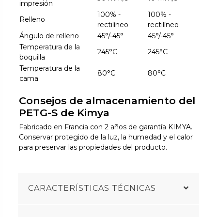
impresión
100% -
100% -
Relleno
rectilíneo
rectilíneo
Ángulo de relleno
45°/-45°
45°/-45°
Temperatura de la
245°C
245°C
boquilla
Temperatura de la
80°C
80°C
cama
Consejos de almacenamiento del
PETG-S de Kimya
Fabricado en Francia con 2 años de garantía KIMYA.
Conservar protegido de la luz, la humedad y el calor
para preservar las propiedades del producto.
CARACTERÍSTICAS TÉCNICAS