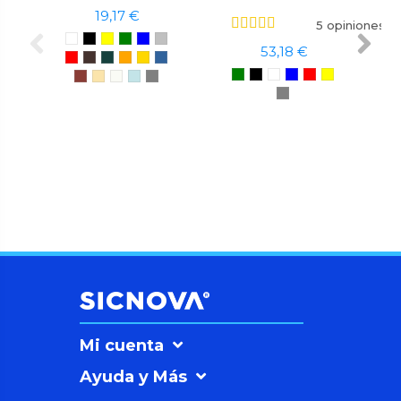
19,17 €
5 opiniones
53,18 €
Mi cuenta
Ayuda y Más