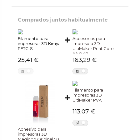
Comprados juntos habitualmente
Filamento para
Accesorios para
impresoras 3D Kimya
impresora 3D
PETG-S
UltiMaker Print Core
AA 0.40
25,41 €
163,29 €
NO
NO
SÍ
SÍ
Filamento para
impresoras 3D
UltiMaker PVA
113,07 €
NO
SÍ
Adhesivo para
impresoras 3D
Magigoo Original 50