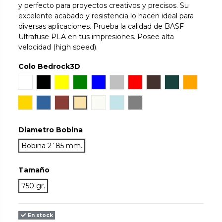
y perfecto para proyectos creativos y precisos. Su
excelente acabado y resistencia lo hacen ideal para
diversas aplicaciones. Prueba la calidad de BASF
Ultrafuse PLA en tus impresiones. Posee alta
velocidad (high speed).
Colo Bedrock3D
Blanco
Negro
Amarillo
Verde
Azul
Silver
Rojo
Chocolate Brown
Dark Green
Naranja
Gold
Blue TR
Bronze
Natural
Pearl White
Light Blue
Gris
Diametro Bobina
Bobina 2´85 mm.
Tamaño
750 gr.
En stock