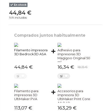
En stock
44,84 €
IVA incluidos
Comprados juntos habitualmente
Filamento impresora
Adhesivo para
3D Bedrock3D ASA
impresoras 3D
Magigoo Original 50
ml
44,84 €
16,34 €
18,15 €
NO
NO
SÍ
SÍ
Filamento para
Accesorios para
impresoras 3D
impresora 3D
UltiMaker PVA
UltiMaker Print Core
AA 0.40
113,07 €
163,29 €