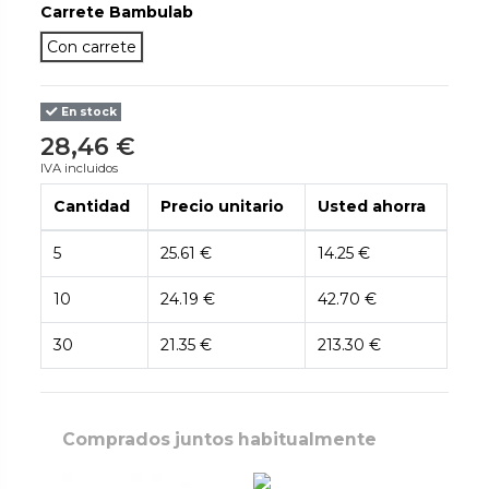
Carrete Bambulab
Con carrete
En stock
28,46 €
IVA incluidos
Cantidad
Precio unitario
Usted ahorra
5
25.61 €
14.25 €
10
24.19 €
42.70 €
30
21.35 €
213.30 €
Comprados juntos habitualmente