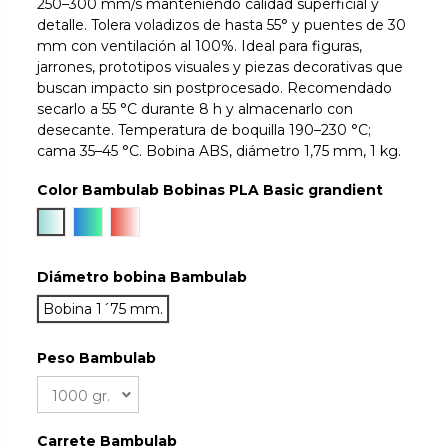
250–300 mm/s manteniendo calidad superficial y
detalle. Tolera voladizos de hasta 55° y puentes de 30
mm con ventilación al 100%. Ideal para figuras,
jarrones, prototipos visuales y piezas decorativas que
buscan impacto sin postprocesado. Recomendado
secarlo a 55 °C durante 8 h y almacenarlo con
desecante. Temperatura de boquilla 190–230 °C;
cama 35–45 °C. Bobina ABS, diámetro 1,75 mm, 1 kg.
Color Bambulab Bobinas PLA Basic grandient
Arctic Whisper
Ocean to Meadow
Solar Breeze
Diámetro bobina Bambulab
Bobina 1´75 mm.
Peso Bambulab
Carrete Bambulab