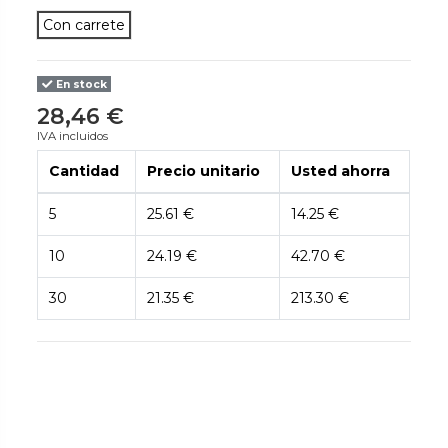
Con carrete
En stock
28,46 €
IVA incluidos
Cantidad
Precio unitario
Usted ahorra
5
25.61 €
14.25 €
10
24.19 €
42.70 €
30
21.35 €
213.30 €