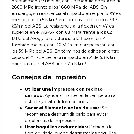
notablemente superior, con un módulo de flexión de
2860 MPa frente a los 1880 MPa del ABS. Sin
embargo, su resistencia al impacto en el plano XY es
menor, con 14.5 kJ/m² en comparación con los 39.3
kJ/m² del ABS. La resistencia a la flexión en XY es
superior en el AB-GF con 68 MPa frente a los 62
MPa del ABS, y la resistencia a la flexión en Z
también mejora, con 46 MPa en comparación con
los 39 MPa del ABS. En términos de adhesión entre
capas, el AB-GF tiene un impacto en Z de 5.3 kJ/m²,
mientras que el ABS tiene 7.4 kJ/m².
Consejos de Impresión
Utilizar una impresora con recinto
cerrado:
Ayuda a mantener la temperatura
estable y evita deformaciones.
Secar el filamento antes de usar:
Se
recomienda deshumidificarlo para evitar
problemas de impresión.
Usar boquillas endurecidas:
Debido a la
fibra de vidrio, puede desgastar las boquillas