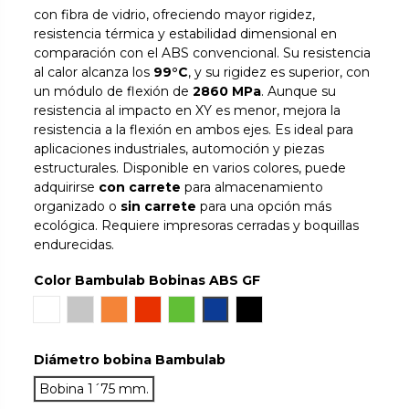
con fibra de vidrio, ofreciendo mayor rigidez,
resistencia térmica y estabilidad dimensional en
comparación con el ABS convencional. Su resistencia
al calor alcanza los
99°C
, y su rigidez es superior, con
un módulo de flexión de
2860 MPa
. Aunque su
resistencia al impacto en XY es menor, mejora la
resistencia a la flexión en ambos ejes. Es ideal para
aplicaciones industriales, automoción y piezas
estructurales. Disponible en varios colores, puede
adquirirse
con carrete
para almacenamiento
organizado o
sin carrete
para una opción más
ecológica. Requiere impresoras cerradas y boquillas
endurecidas.
Color Bambulab Bobinas ABS GF
Blanco
Gray
Naranja
Rojo
Verde
Azul
Negro
Diámetro bobina Bambulab
Bobina 1´75 mm.