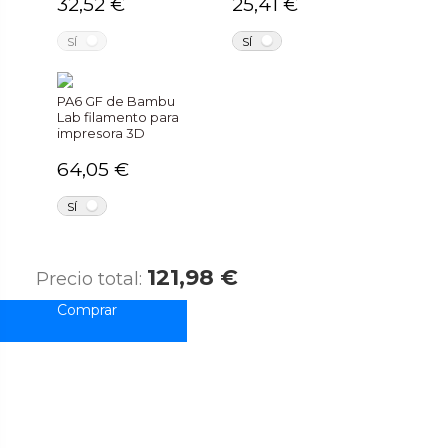
32,52 €
25,41 €
NO
NO
SÍ
SÍ
PA6 GF de Bambu
Lab filamento para
impresora 3D
64,05 €
NO
SÍ
121,98 €
Precio total: