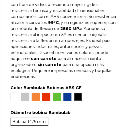
con fibra de vidrio, ofreciendo mayor rigidez,
resistencia térmica y estabilidad dimensional en
comparación con el ABS convencional. Su resistencia
al calor alcanza los
99°C
, y su rigidez es superior, con
un módulo de flexión de
2860 MPa
. Aunque su
resistencia al impacto en XY es menor, mejora la
resistencia a la flexión en ambos ejes. Es ideal para
aplicaciones industriales, automoción y piezas
estructurales. Disponible en varios colores, puede
adquirirse
con carrete
para almacenamiento
organizado o
sin carrete
para una opción más
ecológica. Requiere impresoras cerradas y boquillas
endurecidas.
Color Bambulab Bobinas ABS GF
Blanco
Gray
Naranja
Rojo
Verde
Azul
Negro
Diámetro bobina Bambulab
Bobina 1´75 mm.