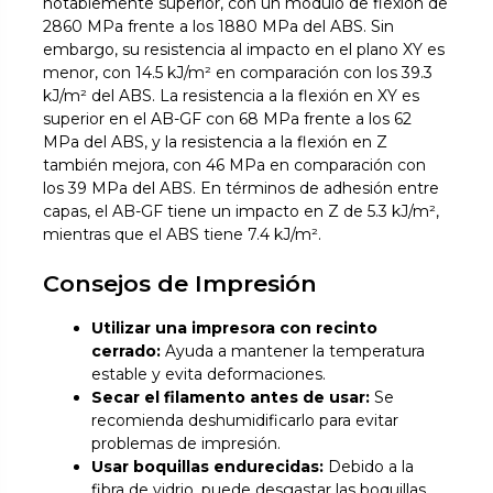
notablemente superior, con un módulo de flexión de
2860 MPa frente a los 1880 MPa del ABS. Sin
embargo, su resistencia al impacto en el plano XY es
menor, con 14.5 kJ/m² en comparación con los 39.3
kJ/m² del ABS. La resistencia a la flexión en XY es
superior en el AB-GF con 68 MPa frente a los 62
MPa del ABS, y la resistencia a la flexión en Z
también mejora, con 46 MPa en comparación con
los 39 MPa del ABS. En términos de adhesión entre
capas, el AB-GF tiene un impacto en Z de 5.3 kJ/m²,
mientras que el ABS tiene 7.4 kJ/m².
Consejos de Impresión
Utilizar una impresora con recinto
cerrado:
Ayuda a mantener la temperatura
estable y evita deformaciones.
Secar el filamento antes de usar:
Se
recomienda deshumidificarlo para evitar
problemas de impresión.
Usar boquillas endurecidas:
Debido a la
fibra de vidrio, puede desgastar las boquillas