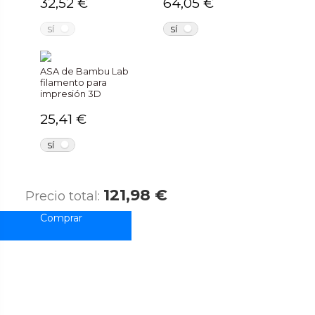
32,52 €
64,05 €
NO
NO
SÍ
SÍ
ASA de Bambu Lab
filamento para
impresión 3D
25,41 €
NO
SÍ
121,98 €
Precio total: