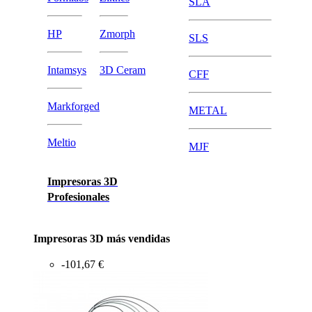
SLA
HP
Zmorph
SLS
Intamsys
3D Ceram
CFF
Markforged
METAL
Meltio
MJF
Impresoras 3D
Profesionales
Impresoras 3D más vendidas
-101,67 €