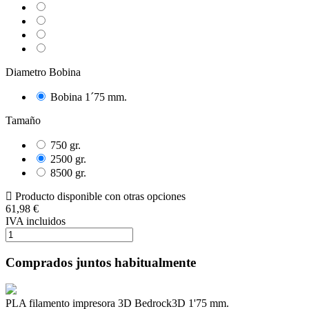
Natural
Pearl
White
Light
Blue
Gris
Diametro Bobina
Bobina 1´75 mm.
Tamaño
750 gr.
2500 gr.
8500 gr.
Producto disponible con otras opciones
61,98 €
IVA incluidos
Comprados juntos habitualmente
PLA filamento impresora 3D Bedrock3D 1'75 mm.