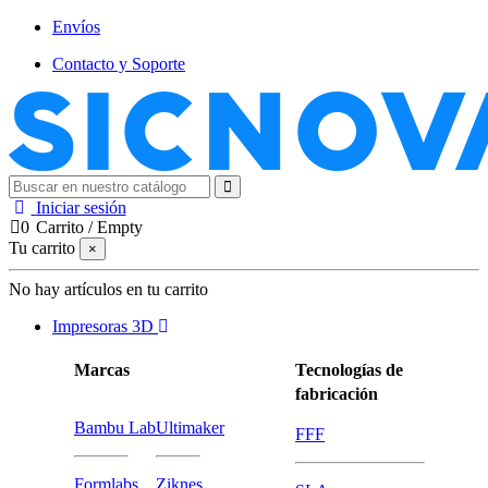
Envíos
Contacto y Soporte
Iniciar sesión
0
Carrito
/
Empty
Tu carrito
×
No hay artículos en tu carrito
Impresoras 3D
Marcas
Tecnologías de
fabricación
Bambu Lab
Ultimaker
FFF
Formlabs
Ziknes