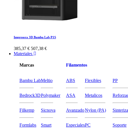
Impresora 3D Bambu Lab P1S
385,37 €
507,38 €
Materiales
Marcas
Filamentos
Bambu Lab
Meltio
ABS
Flexibles
PP
Bedrock3D
Polymaker
ASA
Metalicos
Reforza
Filkemp
Sicnova
Avanzado
Nylon (PA)
Sinteriz
Formlabs
Smart
Especiales
PC
Soporte