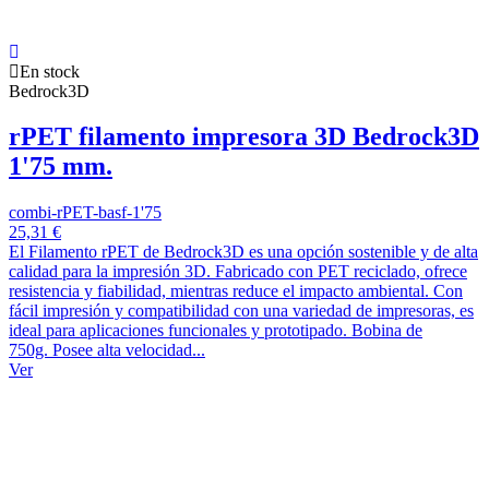
En stock
Bedrock3D
rPET filamento impresora 3D Bedrock3D
1'75 mm.
combi-rPET-basf-1'75
25,31 €
El Filamento rPET de Bedrock3D es una opción sostenible y de alta
calidad para la impresión 3D. Fabricado con PET reciclado, ofrece
resistencia y fiabilidad, mientras reduce el impacto ambiental. Con
fácil impresión y compatibilidad con una variedad de impresoras, es
ideal para aplicaciones funcionales y prototipado. Bobina de
750g. Posee alta velocidad...
Ver