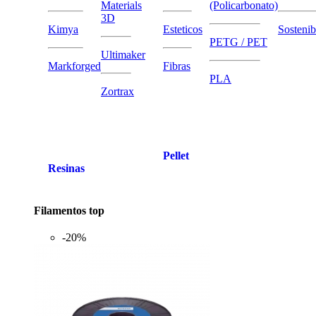
Materials
(Policarbonato)
3D
Kimya
Esteticos
Sostenib
PETG / PET
Ultimaker
Markforged
Fibras
PLA
Zortrax
Pellet
Resinas
Filamentos top
-20%