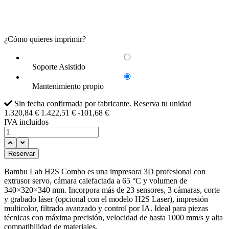
¿Cómo quieres imprimir?
Más
Soporte Asistido
que
la
Garantía
Mantenimiento propio
garantía:
básica.
asistencia
Sin fecha confirmada por fabricante. Reserva tu unidad
Lo
y
1.320,84 €
1.422,51 €
-101,68 €
que
soporte.
IVA incluidos
el
Resuelve
fabricante
dudas
cubre
en
sin
Reservar
menos
soporte
de
ni
Bambu Lab H2S Combo es una impresora 3D profesional con
48h
prioridad.
extrusor servo, cámara calefactada a 65 °C y volumen de
con
340×320×340 mm. Incorpora más de 23 sensores, 3 cámaras, corte
un
y grabado láser (opcional con el modelo H2S Laser), impresión
técnico
multicolor, filtrado avanzado y control por IA. Ideal para piezas
español.
técnicas con máxima precisión, velocidad de hasta 1000 mm/s y alta
compatibilidad de materiales.