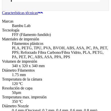
Características técnicas
Marcas
Bambu Lab
Tecnología
FFF (Filamento fundido)
Materiales de impresión
Filamentos plásticos
PLA, PETG, TPU, PVA, BVOH, ABS, ASA, PC, PA, PET,
PPS; Reforzado Fibra Carbono/Fibra Vidrio, PLA, PETG,
PA, PET, PC, ABS, ASA, PPA, PPS
Volumen de impresión
340 x 320 x 340 mm
Diámetro Filamentos
1.75 mm
Temperatura de la cámara
120 ºC
Resolución de capa
50µm
Temperatura max. impresión
350 ºC
Diámetro Nozzle
0.4 mm (Opcional: 0.2 mm, 0.4 mm, 0.6 mm, 0.8 mm)