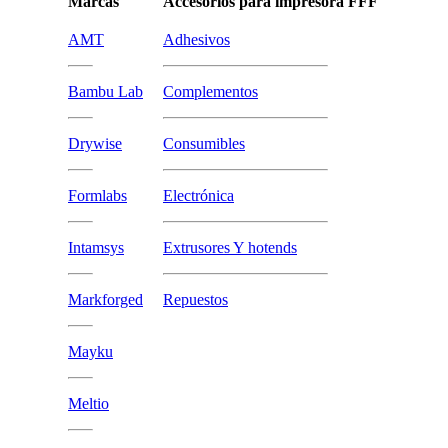
Marcas
Accesorios para impresora FFF
AMT
Adhesivos
Bambu Lab
Complementos
Drywise
Consumibles
Formlabs
Electrónica
Intamsys
Extrusores Y hotends
Markforged
Repuestos
Mayku
Meltio