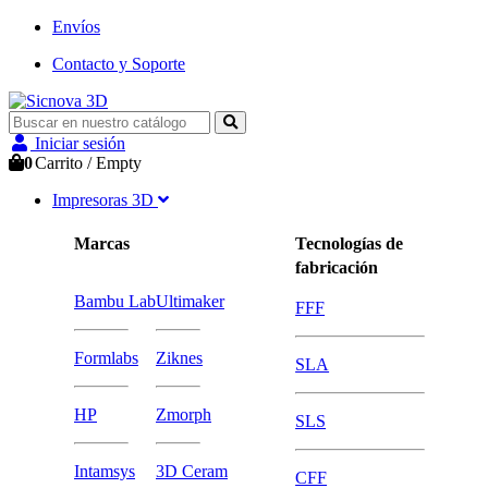
Envíos
Contacto y Soporte
Iniciar sesión
0
Carrito
/
Empty
Impresoras 3D
Marcas
Tecnologías de
fabricación
Bambu Lab
Ultimaker
FFF
Formlabs
Ziknes
SLA
HP
Zmorph
SLS
Intamsys
3D Ceram
CFF