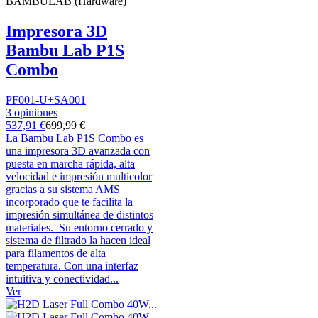
BAMBULAB (Hardware)
Impresora 3D
Bambu Lab P1S
Combo
PF001-U+SA001
3 opiniones
537,91 €
699,99 €
La Bambu Lab P1S Combo es
una impresora 3D avanzada con
puesta en marcha rápida, alta
velocidad e impresión multicolor
gracias a su sistema AMS
incorporado que te facilita la
impresión simultánea de distintos
materiales. Su entorno cerrado y
sistema de filtrado la hacen ideal
para filamentos de alta
temperatura. Con una interfaz
intuitiva y conectividad...
Ver