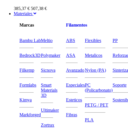
385,37 €
507,38 €
Materiales
Marcas
Filamentos
Bambu Lab
Meltio
ABS
Flexibles
PP
Bedrock3D
Polymaker
ASA
Metalicos
Reforza
Filkemp
Sicnova
Avanzado
Nylon (PA)
Sinteriz
Formlabs
Smart
Especiales
PC
Soporte
Materials
(Policarbonato)
3D
Kimya
Esteticos
Sostenib
PETG / PET
Ultimaker
Markforged
Fibras
PLA
Zortrax