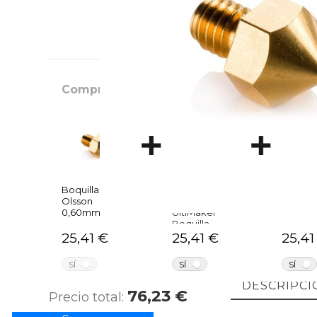
Comprados juntos habitualmente
Boquilla
Accesorio
Boquill
Olsson
impresora 3D
Olsson 
0,60mm
UltiMaker
Boquilla
Olsson 0,4 mm
25,41 €
25,41 €
25,41
NO
NO
SÍ
SÍ
SÍ
DESCRIPCI
76,23 €
Precio total: