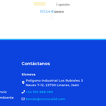
1 opinión
101,54 €
126,93 €
Contáctanos
Sicnova
Polígono Industrial Los Rubiales 3
Naves 7-12, 23700 Linares, Jaén
nvío
+34 953 888 089
ambiente
tienda@sicnova3d.com