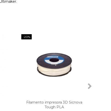
Ultimaker.
-20%
Filamento impresora 3D Sicnova
Filam
Tough PLA