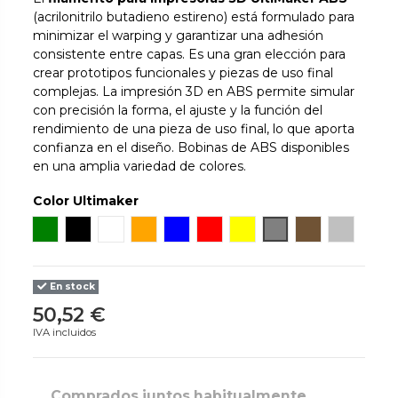
(acrilonitrilo butadieno estireno) está formulado para
minimizar el warping y garantizar una adhesión
consistente entre capas. Es una gran elección para
crear prototipos funcionales y piezas de uso final
complejas. La impresión 3D en ABS permite simular
con precisión la forma, el ajuste y la función del
rendimiento de una pieza de uso final, lo que aporta
confianza en el diseño. Bobinas de ABS disponibles
en una amplia variedad de colores.
Color Ultimaker
Verde
Negro
Blanco
Naranja
Azul
Rojo
Amarillo
Gray
Pearl Gold
Silver
En stock
50,52 €
IVA incluidos
Comprados juntos habitualmente