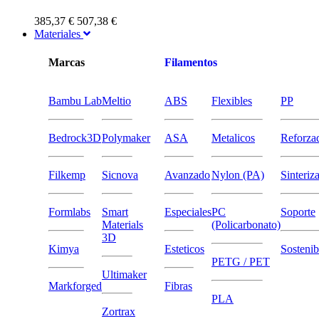
385,37 €
507,38 €
Materiales
Marcas
Filamentos
Bambu Lab
Meltio
ABS
Flexibles
PP
Bedrock3D
Polymaker
ASA
Metalicos
Reforza
Filkemp
Sicnova
Avanzado
Nylon (PA)
Sinteriz
Formlabs
Smart
Especiales
PC
Soporte
Materials
(Policarbonato)
3D
Kimya
Esteticos
Sostenib
PETG / PET
Ultimaker
Markforged
Fibras
PLA
Zortrax