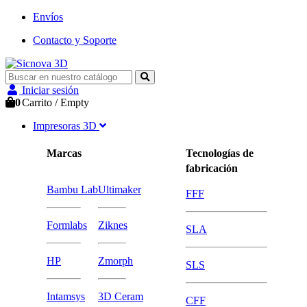
Envíos
Contacto y Soporte
Iniciar sesión
0
Carrito
/
Empty
Impresoras 3D
Marcas
Tecnologías de
fabricación
Bambu Lab
Ultimaker
FFF
Formlabs
Ziknes
SLA
HP
Zmorph
SLS
Intamsys
3D Ceram
CFF