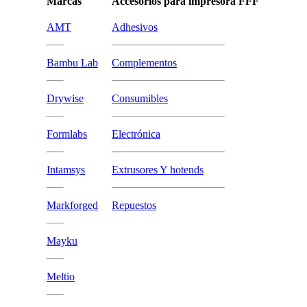
Marcas
Accesorios para impresora FFF
AMT
Adhesivos
Bambu Lab
Complementos
Drywise
Consumibles
Formlabs
Electrónica
Intamsys
Extrusores Y hotends
Markforged
Repuestos
Mayku
Meltio