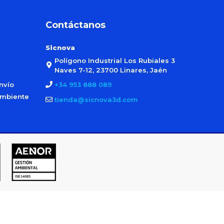
Contáctanos
Sicnova
Polígono Industrial Los Rubiales 3
Naves 7-12, 23700 Linares, Jaén
nvío
+34 953 888 089
ambiente
tienda@sicnova3d.com