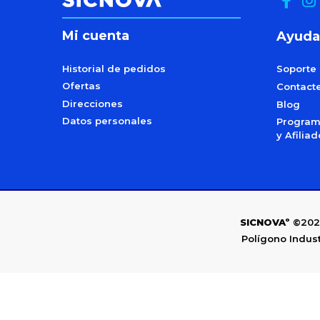
Mi cuenta
Ayuda
Historial de pedidos
Soporte
Ofertas
Contact
Direcciones
Blog
Datos personales
Programa
y Afilia
SICNOVAº
©202
Polígono Indust