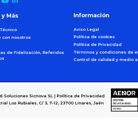
Información
 y Más
Aviso Legal
 Técnico
Política de cookies
e con nosotros
Política de Privacidad
Términos y condiciones de e
s de Fidelización, Referidos
dos
Control de calidad y medio 
6
Soluciones Sicnova SL |
Política de Privacidad
rial Los Rubiales, C/ 3, 7-12, 23700 Linares, Jaén