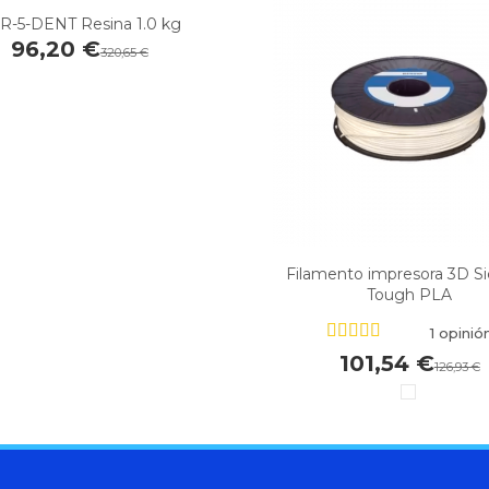
R-5-DENT Resina 1.0 kg
96,20 €
320,65 €
Filamento impresora 3D S
Tough PLA
1 opinió
101,54 €
126,93 €