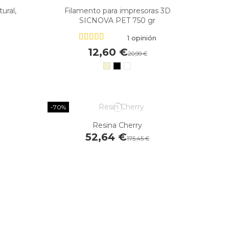
ural,
Filamento para impresoras 3D
SICNOVA PET 750 gr
1 opinión
12,60 €
20,99 €
-70%
Resina Cherry
52,64 €
175,45 €