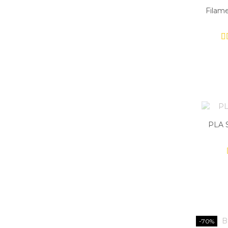
Filam
PLA S
-70%