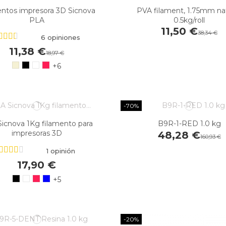
entos impresora 3D Sicnova
PVA filament, 1.75mm nat
PLA
0.5kg/roll
11,50 €
38,34 €
6 opiniones
11,38 €
18,97 €
+6
-70%
icnova 1Kg filamento para
B9R-1-RED 1.0 kg
impresoras 3D
48,28 €
160,93 €
1 opinión
17,90 €
+5
-20%