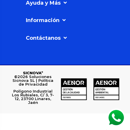
Ayuda y Más
Información
Contáctanos
SICNOVAº
©2026
Soluciones
Sicnova SL |
Política
de Privacidad
Polígono Industrial
Los Rubiales, C/ 3, 7-
12, 23700 Linares,
Jaén