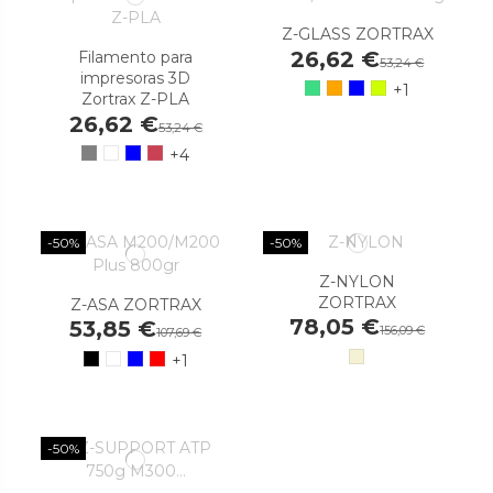
Z-GLASS ZORTRAX
26,62 €
Filamento para
53,24 €
impresoras 3D
+1
Zortrax Z-PLA
26,62 €
53,24 €
+4
-50%
-50%
Z-NYLON
ZORTRAX
Z-ASA ZORTRAX
78,05 €
53,85 €
156,09 €
107,69 €
+1
-50%