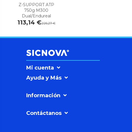
Z-SUPPORT ATP
750g M300
Dual/Endureal
113,14 €
226,27 €
Mi cuenta
Ayuda y Más
Información
Contáctanos