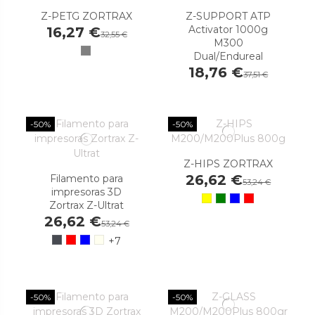
Z-PETG ZORTRAX
Z-SUPPORT ATP
Activator 1000g
16,27 €
32,55 €
M300
Dual/Endureal
18,76 €
37,51 €
-50%
-50%
Z-HIPS ZORTRAX
26,62 €
Filamento para
53,24 €
impresoras 3D
Zortrax Z-Ultrat
26,62 €
53,24 €
+7
-50%
-50%