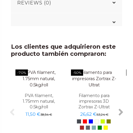
REVIEWS (0)
Los clientes que adquirieron este
producto también compraron:
-70%
-50%
-5
PVA filament,
Filamento para
1.75mm natural,
impresoras 3D
0.5kg/roll
Zortrax Z-Ultrat
11,50 €
26,62 €
38,34 €
53,24 €