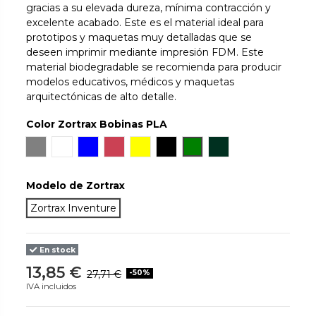
gracias a su elevada dureza, mínima contracción y
excelente acabado. Este es el material ideal para
prototipos y maquetas muy detalladas que se
deseen imprimir mediante impresión FDM. Este
material biodegradable se recomienda para producir
modelos educativos, médicos y maquetas
arquitectónicas de alto detalle.
Color Zortrax Bobinas PLA
Gris
Blanco
Azul
Brick
Amarillo
Negro
Verde
Graphite
Modelo de Zortrax
Zortrax Inventure
En stock
13,85 €
27,71 €
-50%
IVA incluidos