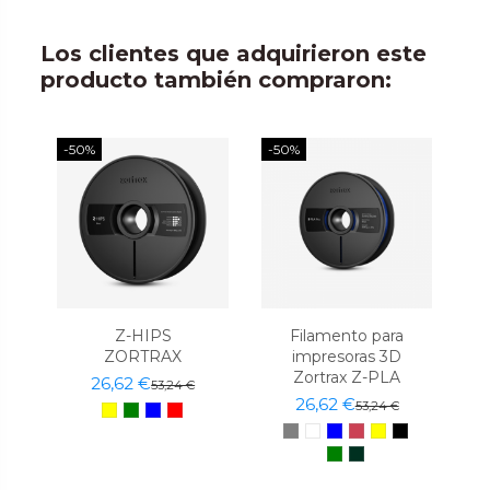
Los clientes que adquirieron este
producto también compraron:
-50%
-50%
Z-HIPS
Filamento para
ZORTRAX
impresoras 3D
Zortrax Z-PLA
26,62 €
53,24 €
26,62 €
53,24 €