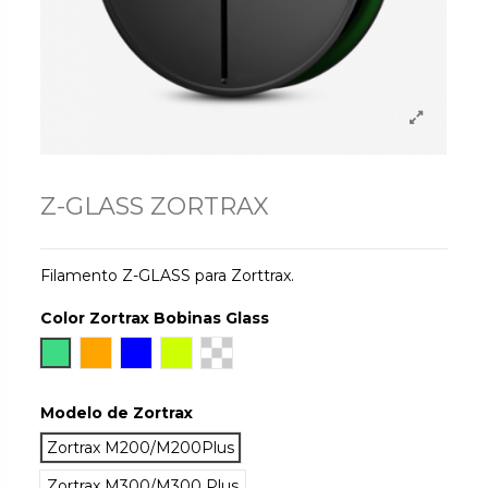
Z-GLASS ZORTRAX
Filamento Z-GLASS para Zorttrax.
Color Zortrax Bobinas Glass
Android Green
Naranja
Azul
Neon Yellow
Natural Transparente
Modelo de Zortrax
Zortrax M200/M200Plus
Zortrax M300/M300 Plus