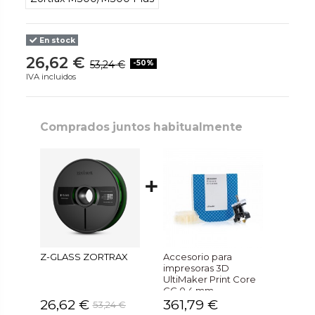
En stock
26,62 €
53,24 €
-50%
IVA incluidos
Comprados juntos habitualmente
Z-GLASS ZORTRAX
Accesorio para
impresoras 3D
UltiMaker Print Core
CC 0,4 mm
26,62 €
361,79 €
53,24 €