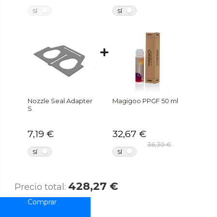
NO
NO
SÍ
SÍ
Nozzle Seal Adapter
Magigoo PPGF 50 ml
S
7,19 €
32,67 €
36,30 €
NO
NO
SÍ
SÍ
428,27 €
Precio total: