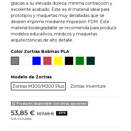
gracias a su elevada dureza, mínima contracción y
excelente acabado. Este es el material ideal para
prototipos y maquetas muy detalladas que se
deseen imprimir mediante impresión FDM. Este
material biodegradable se recomienda para producir
modelos educativos, médicos y maquetas
arquitectónicas de alto detalle.
Color Zortrax Bobinas PLA
Gris
Blanco
Azul
Brick
Amarillo
Negro
Verde
Graphite
Modelo de Zortrax
Zortrax M300/M300 Plus
Zortrax Inventure
Producto disponible con otras opciones
53,85 €
107,69 €
-50%
IVA incluidos