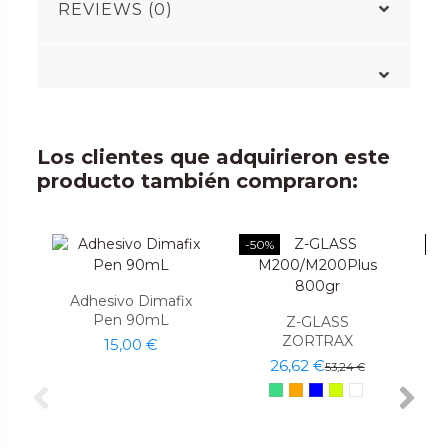
REVIEWS (0)
Los clientes que adquirieron este
producto también compraron:
-50%
-5
Adhesivo Dimafix
Pen 90mL
Z-GLASS
ZORTRAX
15,00 €
26,62 €
53,24 €