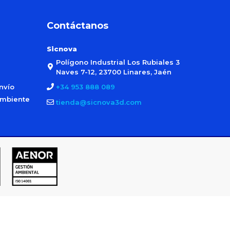
Contáctanos
Sicnova
Polígono Industrial Los Rubiales 3
Naves 7-12, 23700 Linares, Jaén
nvío
+34 953 888 089
ambiente
tienda@sicnova3d.com