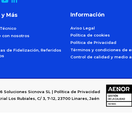
Información
 y Más
Aviso Legal
 Técnico
Política de cookies
e con nosotros
Política de Privacidad
Términos y condiciones de e
s de Fidelización, Referidos
dos
Control de calidad y medio 
6
Soluciones Sicnova SL |
Política de Privacidad
rial Los Rubiales, C/ 3, 7-12, 23700 Linares, Jaén