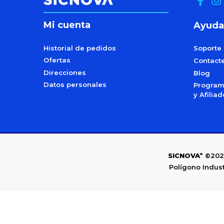
Mi cuenta
Ayuda
Historial de pedidos
Soporte
Ofertas
Contact
Direcciones
Blog
Datos personales
Programa
y Afilia
SICNOVAº
©202
Polígono Indust