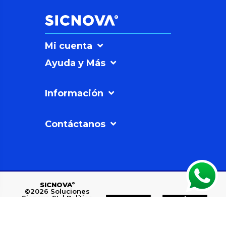
Mi cuenta
Ayuda y Más
Información
Contáctanos
SICNOVAº
©2026
Soluciones
Sicnova SL |
Política
de Privacidad
Polígono Industrial
Los Rubiales, C/ 3, 7-