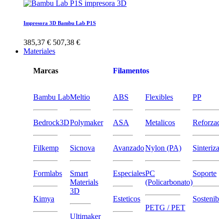
Impresora 3D Bambu Lab P1S
385,37 €
507,38 €
Materiales
Marcas
Filamentos
Bambu Lab
Meltio
ABS
Flexibles
PP
Bedrock3D
Polymaker
ASA
Metalicos
Reforza
Filkemp
Sicnova
Avanzado
Nylon (PA)
Sinteriz
Formlabs
Smart
Especiales
PC
Soporte
Materials
(Policarbonato)
3D
Kimya
Esteticos
Sostenib
PETG / PET
Ultimaker