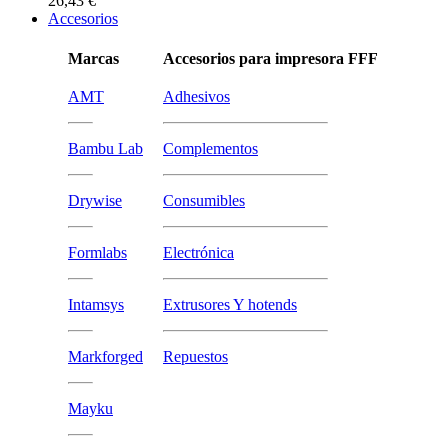
26,43 €
Accesorios
Marcas
Accesorios para impresora FFF
AMT
Adhesivos
Bambu Lab
Complementos
Drywise
Consumibles
Formlabs
Electrónica
Intamsys
Extrusores Y hotends
Markforged
Repuestos
Mayku