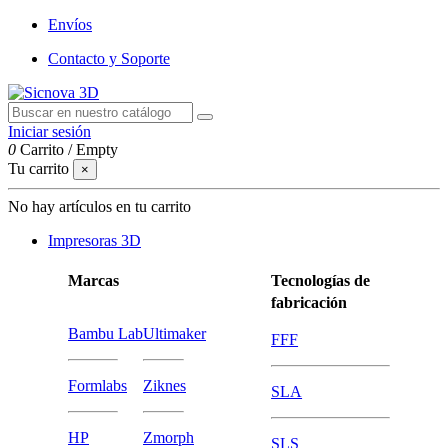
Envíos
Contacto y Soporte
Iniciar sesión
0
Carrito
/
Empty
Tu carrito
×
No hay artículos en tu carrito
Impresoras 3D
Marcas
Tecnologías de
fabricación
Bambu Lab
Ultimaker
FFF
Formlabs
Ziknes
SLA
HP
Zmorph
SLS