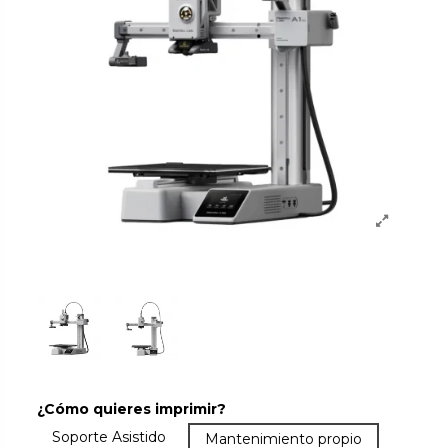
¿Cómo quieres imprimir?
Más que la garantía: asistencia y soporte. Resuelve dud
Soporte Asistido
Garantía básica. Lo que el fabricant
Mantenimiento propio