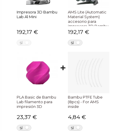
Impresora 3D Bambu
AMS Lite (Automatic
Lab A1 Mini
Material System)
accesorio para
impresora 3D Bambu
Lab
192,17 €
192,17 €
NO
NO
SÍ
SÍ
PLA Basic de Bambu
Bambu PTFE Tube
Lab filamento para
(8pcs) - For AMS
impresión 3D
inside
23,37 €
4,84 €
NO
NO
SÍ
SÍ