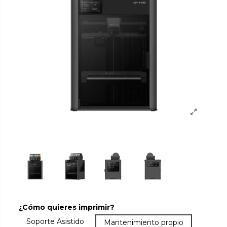
¿Cómo quieres imprimir?
Más que la garantía: asistencia y soporte. Resuelve dud
Soporte Asistido
Garantía básica. Lo que el fabricant
Mantenimiento propio