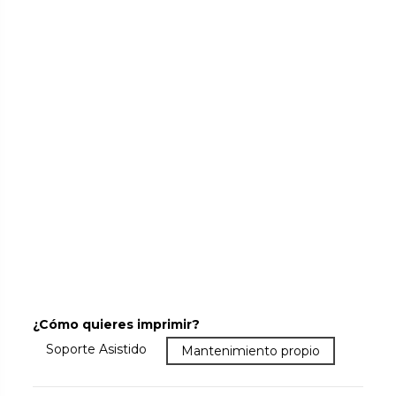
¿Cómo quieres imprimir?
Más que la garantía: asistencia y soporte. Resuelve dud
Soporte Asistido
Garantía básica. Lo que el fabricant
Mantenimiento propio