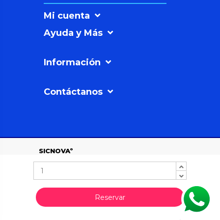
Mi cuenta
Ayuda y Más
Información
Contáctanos
SICNOVAº
©2026
Soluciones
Sicnova SL |
Política
de Privacidad
Polígono Industrial
Los Rubiales, C/ 3, 7-
12, 23700 Linares,
Reservar
Jaén