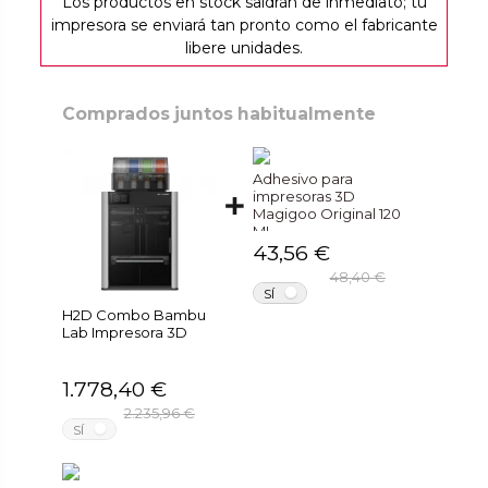
Los productos en stock saldrán de inmediato; tu
impresora se enviará tan pronto como el fabricante
libere unidades.
Comprados juntos habitualmente
Adhesivo para
impresoras 3D
Magigoo Original 120
ML
43,56 €
48,40 €
NO
SÍ
H2D Combo Bambu
Lab Impresora 3D
1.778,40 €
2.235,96 €
NO
SÍ