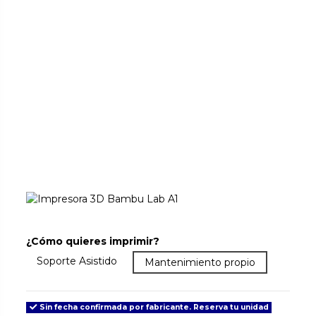
¿Cómo quieres imprimir?
Más que la garantía: asistencia y soporte. Resuelve dud
Soporte Asistido
Garantía básica. Lo que el fabricant
Mantenimiento propio
Sin fecha confirmada por fabricante. Reserva tu unidad