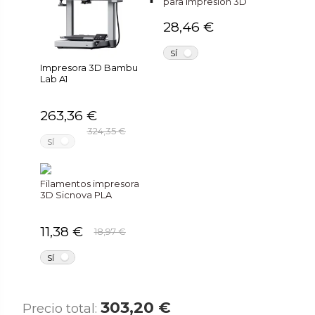
para impresión 3D
28,46 €
NO
SÍ
Impresora 3D Bambu
Lab A1
263,36 €
324,35 €
NO
SÍ
Filamentos impresora
3D Sicnova PLA
11,38 €
18,97 €
NO
SÍ
303,20 €
Precio total: