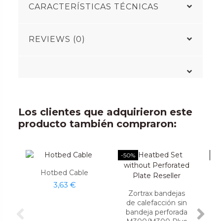
CARACTERÍSTICAS TÉCNICAS
REVIEWS (0)
Los clientes que adquirieron este
producto también compraron:
-50%
-5
Hotbed Cable
3,63 €
Zortrax bandejas
de calefacción sin
bandeja perforada