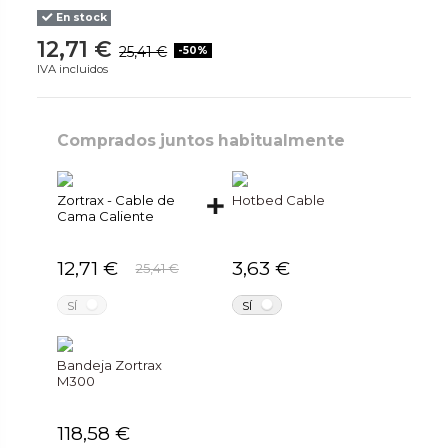
En stock
12,71 €
25,41 €
-50%
IVA incluidos
Comprados juntos habitualmente
Zortrax - Cable de
Hotbed Cable
Cama Caliente
12,71 €
3,63 €
25,41 €
NO
NO
SÍ
SÍ
Bandeja Zortrax
M300
118,58 €