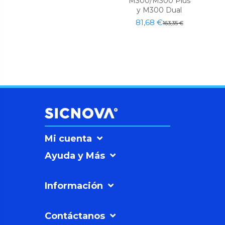
M300/M300 Plus
y M300 Dual
81,68 €
163,35 €
Mi cuenta
Ayuda y Más
Información
Contáctanos