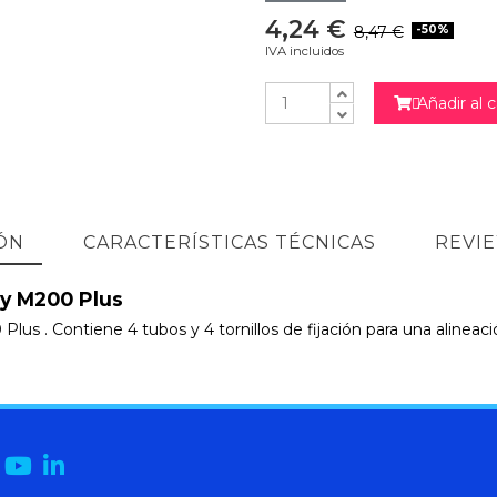
4,24 €
8,47 €
-50%
IVA incluidos
Añadir al c

ÓN
CARACTERÍSTICAS TÉCNICAS
REVI
 y M200 Plus
 Plus .
Contiene 4 tubos y 4 tornillos de fijación para una alineac