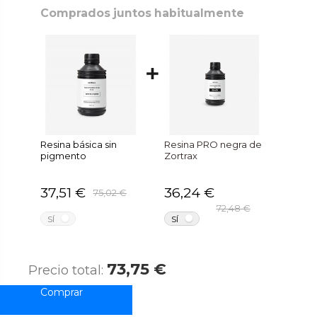
Comprados juntos habitualmente
Resina básica sin
Resina PRO negra de
pigmento
Zortrax
37,51 €
36,24 €
75,02 €
72,48 €
NO
NO
SÍ
SÍ
73,75 €
Precio total: